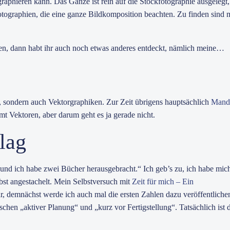
raphieren kann. Das Ganze ist rein auf die Stockfotographie ausgelegt,
Fotographien, die eine ganze Bildkomposition beachten. Zu finden sind 
haben, dann habt ihr auch noch etwas anderes entdeckt, nämlich meine…
, sondern auch Vektorgraphiken. Zur Zeit übrigens hauptsächlich
Mand
 Vektoren, aber darum geht es ja gerade nicht.
lag
t und ich habe zwei Bücher herausgebracht.“ Ich geb’s zu, ich habe mic
bst angestachelt. Mein Selbstversuch mit
Zeit für mich – Ein
ar, demnächst werde ich auch mal die ersten Zahlen dazu veröffentliche
chen „aktiver Planung“ und „kurz vor Fertigstellung“. Tatsächlich ist d