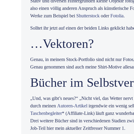
Stativ und diversen Hintergründen kleine Objekte fotog
also einen völlig anderen Anspruch als künstlerische 
Werke zum Beispiel bei
Shutterstock
oder
Fotolia
.
Solltet ihr jetzt auf einen der beiden Links geklickt 
…Vektoren?
Genau, in meinem Stock-Portfolio sind nicht nur Fotos
Genau genommen sind auch meine Shirt-Motive allesamt
Bücher im Selbstver
„Und, was gibt’s neues?“ „Nicht viel, das Wetter nerv
durch meinen
Autoren-Artikel
irgendwie ein wenig sel
Taschenbegleiter
* (Affiliate-Link) läuft ganz wunderb
Drei weitere Bücher sind in verschiedenen Stadien zwis
Job-Teil hier mein aktueller Zeitfresser Nummer 1.