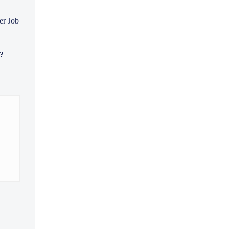
der Job
d?