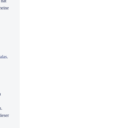
 hat
meine
alas
.
h
n.
ieser