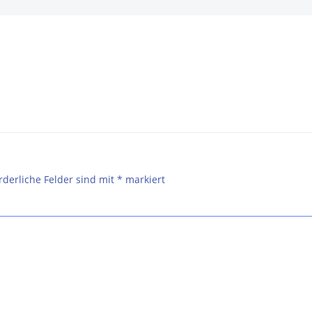
Post
navigation
rderliche Felder sind mit
*
markiert