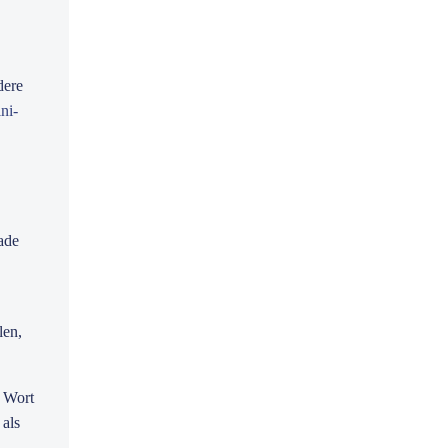
dere
ni-
ade
len,
s Wort
 als