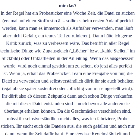
mir das?
In der Regel hat ein Probesticker eine Woche Zeit, die Datei zu sticken
(erstmal auf einen Stoffrest o.ä. – sollte es beim ersten Anlauf perfekt
werden, kann man es immernoch als Aufnäher verwenden, man läuft
aber nicht Gefahr, ein teures Teil zu ruinieren). Dann hätte ich gerne
Kritik zurück, was zu verbessern wäre. Das betrifft in aller Regel
technische Dinge wie Zugausgleich („Löcher“ bzw. „kahle Stellen“ im
Stickbild) oder Unklarheiten in der Anleitung. Wenn das ausgebessert
wurde, wird noch einmal gestickt um zu sehen, ob jetzt alles perfekt
ist. Wenn ja, erhält das Probesticker-Team eine Freigabe von mir, die
Datei zu verwenden und selbstverständlich dürft ihr sie auch behalten
(egal ob sie später kostenfrei oder -pflichtig von mir eingestellt wird).
Ihr dürft also ab diesem Zeitpunkt dann auch schon Dinge verkaufen,
die mit dieser Datei entstanden sind – noch bevor alle anderen sie
überhaupt erhalten können. Da die Geschmäcker verschieden sind,
müsst ihr selbstverständlich nicht alles, was ich fabriziere, Probe
sticken. Ihr sucht euch die Dateien aus, die euch gefallen und auch nur
dann, wenn ihr Zeit dafür habt. Eine gewisse Regelmäßigkeit und